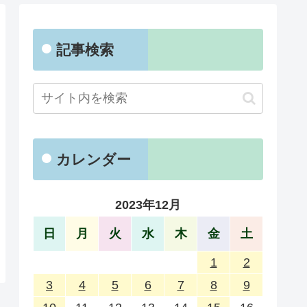
記事検索
カレンダー
2023年12月
日
月
火
水
木
金
土
1
2
3
4
5
6
7
8
9