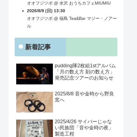
オオフジツボ
@
水沢
おうちカフェMIUMIU
2026/8/9 (日) 13:30
オオフジツボ
@
福島
Tea&Bar マジー・ノアー
ル
新着記事
pudding隊2枚組1stアルバム
「月の数え方 刻の数え方」
発売記念ツアーのお知らせ
2025/8/8 音や金時から野良
窯へ
2025/4/26 サイバーじゃな
い民族団「音や金時の夜」
製造工程