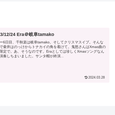
23/12/24 Era＠岐阜tamako
ー6日目、千秋楽は岐阜tamako。そしてクリスマスイブ。そんな
で壷井はのっけからトナカイの角を着けて。鬼怒さんはXmas曲の
限定で。あ、そうなのです。Eraとしては珍しくXmasソングなん
演奏しちまいました。サンタ帽が終演...
2024.03.28