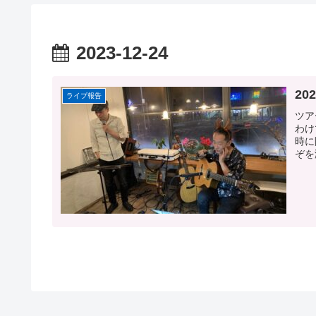
2023-12-24
20
ライブ報告
ツア
わけ
時に
ぞを