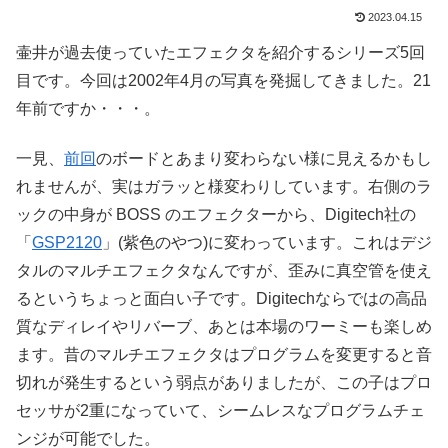
2023.04.15
壷井が過去使っていたエフェクタを紹介するシリーズ5回
目です。今回は2002年4月の写真を発掘してきました。21
年前ですか・・・。
一見、
前回
のボードとあまり変わらない様に見えるかもし
れませんが、実はガラッと様変わりしています。右側のラ
ックの中身が BOSS のエフェクターから、Digitech社の
「
GSP2120
」(紫色のやつ)に変わっています。これはデジ
タルのマルチエフェクタなんですが、歪みに真空管を使え
るというちょっと面白い子です。Digitechならではの高品
質なディレイやリバーブ、あとは本場のワーミーも楽しめ
ます。昔のマルチエフェクタはプログラムを変更すると音
切れが発生するという弱点がありましたが、この子はプロ
セッサが2重になっていて、シームレスなプログラムチェ
ンジが可能でした。