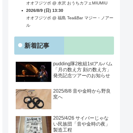
オオフジツボ
@
水沢
おうちカフェMIUMIU
2026/8/9 (日) 13:30
オオフジツボ
@
福島
Tea&Bar マジー・ノアー
ル
新着記事
pudding隊2枚組1stアルバム
「月の数え方 刻の数え方」
発売記念ツアーのお知らせ
2025/8/8 音や金時から野良
窯へ
2025/4/26 サイバーじゃな
い民族団「音や金時の夜」
製造工程