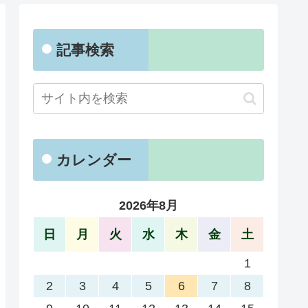
記事検索
カレンダー
2026年8月
日
月
火
水
木
金
土
1
2
3
4
5
6
7
8