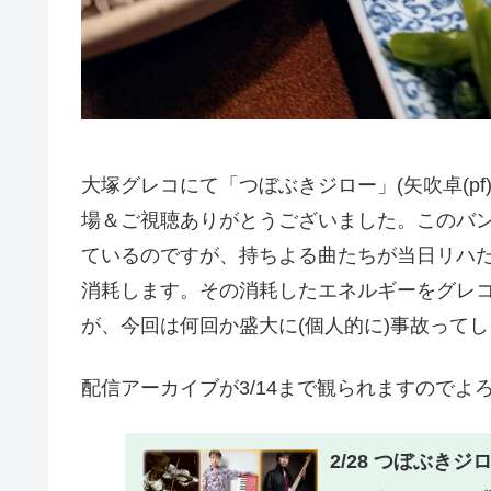
大塚グレコにて「つぼぶきジロー」(矢吹卓(pf)
場＆ご視聴ありがとうございました。このバ
ているのですが、持ちよる曲たちが当日リハ
消耗します。その消耗したエネルギーをグレコ
が、今回は何回か盛大に(個人的に)事故って
配信アーカイブが3/14まで観られますのでよ
2/28 つぼぶき