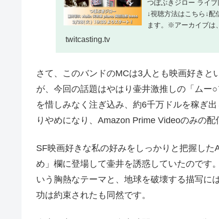
つぼぶきジロー ライブ同
↓視聴方法はこちら↓配
ます。※アーカイブは、
twitcasting.tv
さて、このバンドのMCは3人とも映画好きと
が、今回の話題はやはり壷井激推しの「ムー○フ
を惜しみなく注ぎ込み、約6千万ドルを稼ぎ
りやめになり、Amazon Prime Videoの
SF映画好きな私の好みをしっかりと把握したA
め」欄に登場して壷井を誘惑していたのです
いう胸熱なテーマと、地球を破壊する描写には
功は約束されたも同然です。