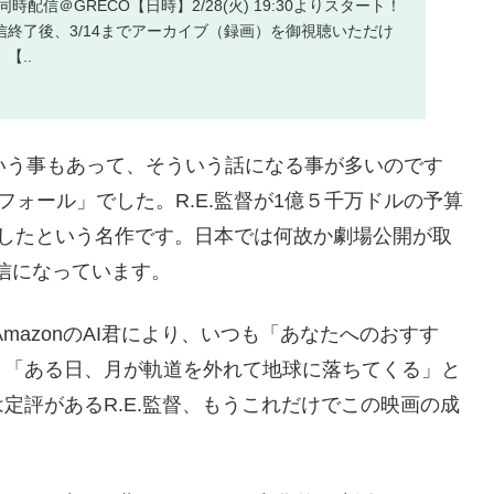
時配信＠GRECO【日時】2/28(火) 19:30よりスタート！
信終了後、3/14までアーカイブ（録画）を御視聴いただけ
【..
いう事もあって、そういう話になる事が多いのです
ォール」でした。R.E.監督が1億５千万ドルの予算
出したという名作です。日本では何故か劇場公開が取
みの配信になっています。
mazonのAI君により、いつも「あなたへのおすす
。「ある日、月が軌道を外れて地球に落ちてくる」と
定評があるR.E.監督、もうこれだけでこの映画の成