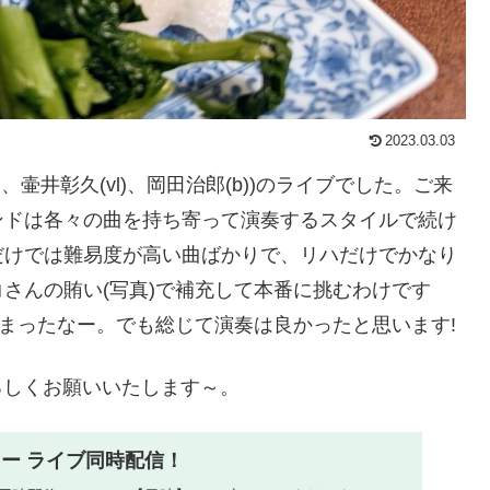
2023.03.03
、壷井彰久(vl)、岡田治郎(b))のライブでした。ご来
ンドは各々の曲を持ち寄って演奏するスタイルで続け
だけでは難易度が高い曲ばかりで、リハだけでかなり
さんの賄い(写真)で補充して本番に挑むわけです
しまったなー。でも総じて演奏は良かったと思います!
ろしくお願いいたします～。
ジロー ライブ同時配信！