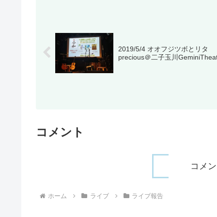
2019/5/4 オオフジツボとリタ
precious＠二子玉川GeminiTheat
コメント
コメン
ホーム
ライブ
ライブ報告