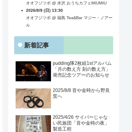
オオフジツボ
@
水沢
おうちカフェMIUMIU
2026/8/9 (日) 13:30
オオフジツボ
@
福島
Tea&Bar マジー・ノアー
ル
新着記事
pudding隊2枚組1stアルバム
「月の数え方 刻の数え方」
発売記念ツアーのお知らせ
2025/8/8 音や金時から野良
窯へ
2025/4/26 サイバーじゃな
い民族団「音や金時の夜」
製造工程