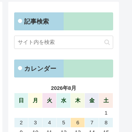
記事検索
カレンダー
2026年8月
日
月
火
水
木
金
土
1
2
3
4
5
6
7
8