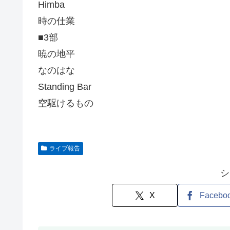
Himba
時の仕業
■3部
暁の地平
なのはな
Standing Bar
空駆けるもの
ライブ報告
シ
X
Facebo