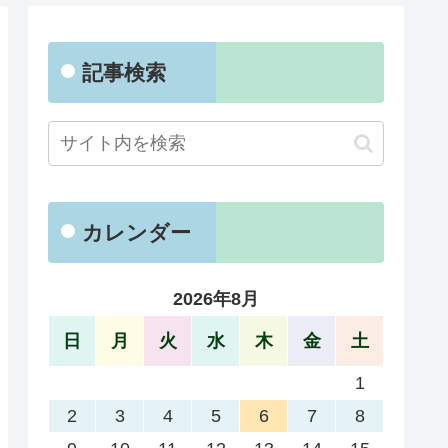
記事検索
カレンダー
2026年8月
日
月
火
水
木
金
土
1
2
3
4
5
6
7
8