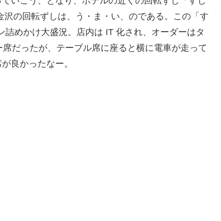
っていこう、となり、ホテルの近くの回転ずし「すし
金沢の回転ずしは、う・ま・い、のである。この「す
ン詰めかけ大盛況。店内は IT 化され、オーダーはタ
ター席だったが、テーブル席に座ると横に電車が走って
席が良かったなー。