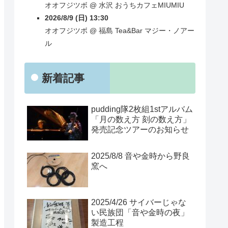
オオフジツボ
@
水沢
おうちカフェMIUMIU
2026/8/9 (日) 13:30
オオフジツボ
@
福島
Tea&Bar マジー・ノアー
ル
新着記事
pudding隊2枚組1stアルバム
「月の数え方 刻の数え方」
発売記念ツアーのお知らせ
2025/8/8 音や金時から野良
窯へ
2025/4/26 サイバーじゃな
い民族団「音や金時の夜」
製造工程