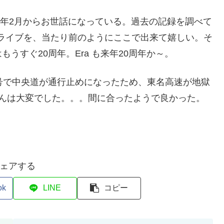
05年2月からお世話になっている。過去の記録を調べて
念ライブを、当たり前のようにここで出来て嬉しい。そ
うすぐ20周年。Era も来年20周年か～。
号で中央道が通行止めになったため、東名高速が地獄
さんは大変でした。。。間に合ったようで良かった。
ェアする
ok
LINE
コピー