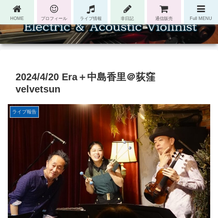
HOME
プロフィール
ライブ情報
非日記
通信販売
Full MENU
2024/4/20 Era＋中島香里＠荻窪
velvetsun
ライブ報告